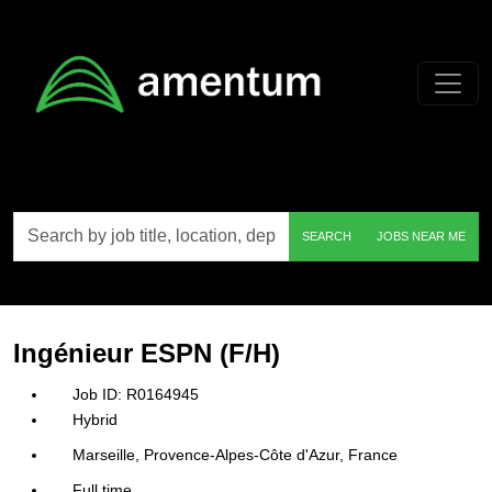
Skip to main content
Search
SEARCH
JOBS NEAR ME
by
job
title,
location,
department,
category,
Ingénieur ESPN (F/H)
etc.
R0164945
Hybrid
Marseille, Provence-Alpes-Côte d'Azur, France
Full time